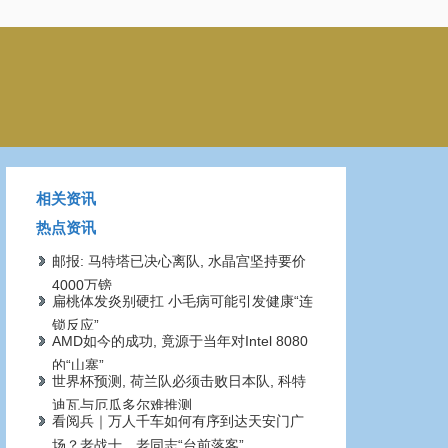
相关资讯
热点资讯
邮报: 马特塔已决心离队, 水晶宫坚持要价
4000万镑
扁桃体发炎别硬扛 小毛病可能引发健康“连
锁反应”
AMD如今的成功, 竟源于当年对Intel 8080
的“山寨”
世界杯预测, 荷兰队必须击败日本队, 科特
迪瓦与厄瓜多尔难推测
看阅兵｜万人千车如何有序到达天安门广
场？老战士、老同志“台前落客”