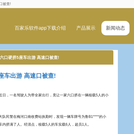
口被查!
百家乐软件app下载介绍
产品展示
新闻动态
家六口硬挤5座车出游 高速口被查!
座车出游 高速口被查!
近日，一名驾驶人为带全家出行，竟让一家六口挤在一辆核载5人的小
队民警在梅河口南收费站执勤时，发现一辆车牌号为鲁B1****的小
车内挤满了人。经清点，核载5人的车实载6人，超员1人。