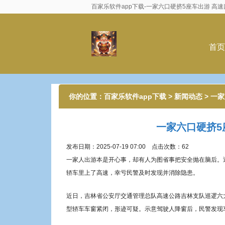
百家乐软件app下载-一家六口硬挤5座车出游 高速
首页
你的位置：
百家乐软件app下载
>
新闻动态
> 一
一家六口硬挤5
发布日期：2025-07-19 07:00 点击次数：62
一家人出游本是开心事，却有人为图省事把安全抛在脑后。
轿车里上了高速，幸亏民警及时发现并消除隐患。
近日，吉林省公安厅交通管理总队高速公路吉林支队巡逻六大
型轿车车窗紧闭，形迹可疑。示意驾驶人降窗后，民警发现