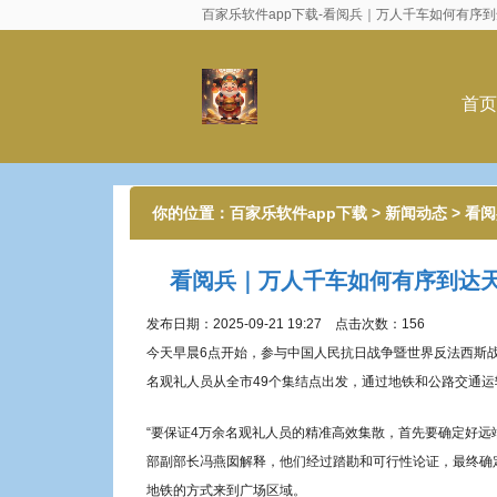
百家乐软件app下载-看阅兵｜万人千车如何有序
首页
你的位置：
百家乐软件app下载
>
新闻动态
> 看
前落客”
看阅兵｜万人千车如何有序到达天
发布日期：2025-09-21 19:27 点击次数：156
今天早晨6点开始，参与中国人民抗日战争暨世界反法西斯战
名观礼人员从全市49个集结点出发，通过地铁和公路交通
“要保证4万余名观礼人员的精准高效集散，首先要确定好远
部副部长冯燕囡解释，他们经过踏勘和可行性论证，最终确
地铁的方式来到广场区域。