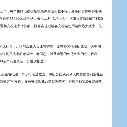
运输工作，每个集结点根据场地条件集结人数不等，最多的奥体中心地铁
分别乘坐22列次地铁到达，分批从3个站台出站，各车次间隔时间5到20
设置和安检速率计算的，既要实现近端各安检站使用达到最大效率，又
区观礼台，北区的观礼人员比较特殊，既有外方代表团成员、为中国
与过抗日战争的老战士、老同志，以及邀请的各行各业的先进代表，
30余个点位集结，分批次抵达。
，6点左右抵达，再步行经过故宫、中山公园或劳动人民文化宫到观礼台
前落客’的方式，在长安街观礼台前就近落客，最晚于8点10分完成落