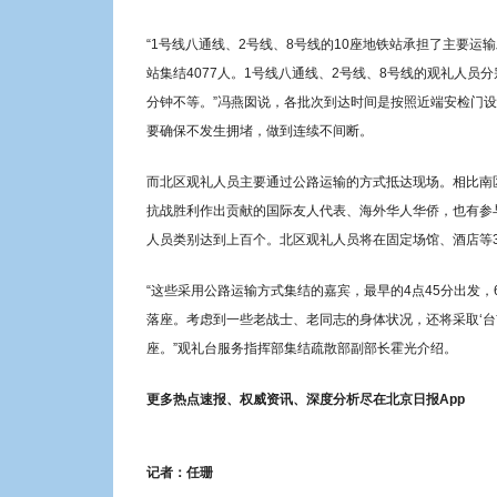
“1号线八通线、2号线、8号线的10座地铁站承担了主要
站集结4077人。1号线八通线、2号线、8号线的观礼人员
分钟不等。”冯燕囡说，各批次到达时间是按照近端安检门
要确保不发生拥堵，做到连续不间断。
而北区观礼人员主要通过公路运输的方式抵达现场。相比南
抗战胜利作出贡献的国际友人代表、海外华人华侨，也有参
人员类别达到上百个。北区观礼人员将在固定场馆、酒店等
“这些采用公路运输方式集结的嘉宾，最早的4点45分出发
落座。考虑到一些老战士、老同志的身体状况，还将采取‘台
座。”观礼台服务指挥部集结疏散部副部长霍光介绍。
更多热点速报、权威资讯、深度分析尽在北京日报App
记者：任珊