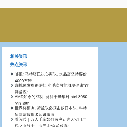
相关资讯
热点资讯
邮报: 马特塔已决心离队, 水晶宫坚持要价
4000万镑
扁桃体发炎别硬扛 小毛病可能引发健康“连
锁反应”
AMD如今的成功, 竟源于当年对Intel 8080
的“山寨”
世界杯预测, 荷兰队必须击败日本队, 科特
迪瓦与厄瓜多尔难推测
看阅兵｜万人千车如何有序到达天安门广
场？老战士、老同志“台前落客”