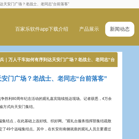
到达天安门广场？老战士、老同志“台前落客”
百家乐软件app下载介绍
产品展示
新闻动态
阅兵｜万人千车如何有序到达天安门广场？老战士、老同志“台
安门广场？老战士、老同志“台前落客”
争胜利80周年纪念活动的观礼嘉宾陆续抵达现场。记者获悉，4万余
运输方式向天安门集结。
端集结点，在此基础上连好线、织好网。”观礼台服务指挥部集结疏散
定了49个远端集结点。其中，在长安街南侧就座的观礼人员主要通过